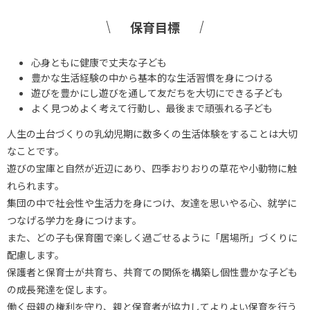
保育目標
心身ともに健康で丈夫な子ども
豊かな生活経験の中から基本的な生活習慣を身につける
遊びを豊かにし遊びを通して友だちを大切にできる子ども
よく見つめよく考えて行動し、最後まで頑張れる子ども
人生の土台づくりの乳幼児期に数多くの生活体験をすることは大切
なことです。
遊びの宝庫と自然が近辺にあり、四季おりおりの草花や小動物に触
れられます。
集団の中で社会性や生活力を身につけ、友達を思いやる心、就学に
つなげる学力を身につけます。
また、どの子も保育園で楽しく過ごせるように「居場所」づくりに
配慮します。
保護者と保育士が共育ち、共育ての関係を構築し個性豊かな子ども
の成長発達を促します。
働く母親の権利を守り、親と保育者が協力してよりよい保育を行う