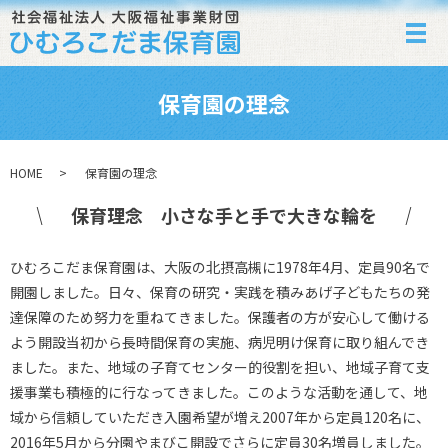
メ
保育園の理念
HOME
保育園の理念
保育理念 小さな手と手で大きな輪を
ひむろこだま保育園は、大阪の北摂高槻に1978年4月、定員90名で
開園しました。日々、保育の研究・実践を積みあげ子どもたちの発
達保障のため努力を重ねてきました。保護者の方が安心して働ける
よう開設当初から長時間保育の実施、病児明け保育に取り組んでき
ました。また、地域の子育てセンター的役割を担い、地域子育て支
援事業も積極的に行なってきました。このような活動を通して、地
域から信頼していただき入園希望が増え2007年から定員120名に、
2016年5月から分園やまびこ開設でさらに定員30名増員しました。