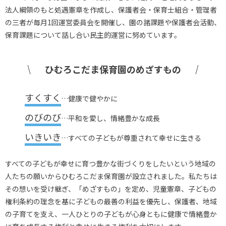
法人綱領のもと処遇憲章を作成し、保護者会・保育士組合・管理者
の三者が毎月1回運営委員会を開催し、園の諸課題や保護者会活動、
保育課題について話し合い民主的運営に努めています。
ひむろこだま保育園のめざすもの
すくすく
…健康で健やかに
のびのび
…平和を愛し、情緒豊かな成長
いきいき
…すべての子どもが尊重されて幸せに生きる
すべての子どもが幸せに育つ豊かな街づくりをしたいという地域の
人たちの願いからひむろこだま保育園が設立されました。私たちは
その想いを受け継ぎ、「めざすもの」を定め、児童憲章、子どもの
権利条約の理念を基に子どもの最善の利益を優先し、保護者、地域
の子育てを支え、一人ひとりの子どもが心身ともに健康で情緒豊か